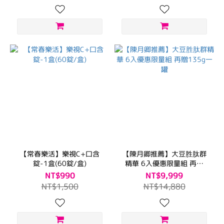
【常春樂活】樂視C+口含
【陳月卿推薦】大豆胜肽群
錠-1盒(60錠/盒)
精華 6入優惠限量組 再贈
135g一罐
NT$990
NT$9,999
NT$1,500
NT$14,880