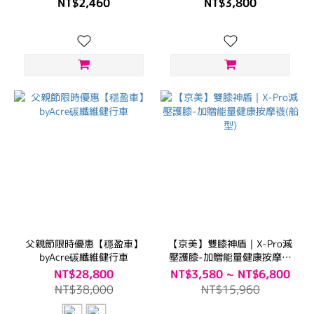
NT$2,460
NT$3,800
父親節限時優惠【穩盈車】
【京美】雙膝神盾｜X-Pro減
byAcre碳纖維健行車
壓護膝-加贈能量健康按摩襪
(船型)
NT$28,800
NT$3,580 ~ NT$6,800
NT$38,000
NT$15,960