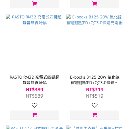
RASTO RM32 充電式四鍵超
E-books B125 20W 氮化鎵
靜音無線滑鼠
智慧穩壓PD+QC3.0快速充
電器
NT$389
NT$319
NT$589
NT$519