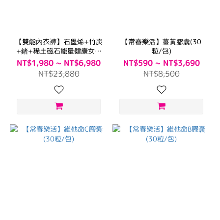
【雙能內衣褲】石墨烯+竹炭
【常春樂活】薑黃膠囊(30
+鍺+稀土磁石能量健康女內
粒/包)
衣
NT$1,980 ~ NT$6,980
NT$590 ~ NT$3,690
NT$23,880
NT$8,500