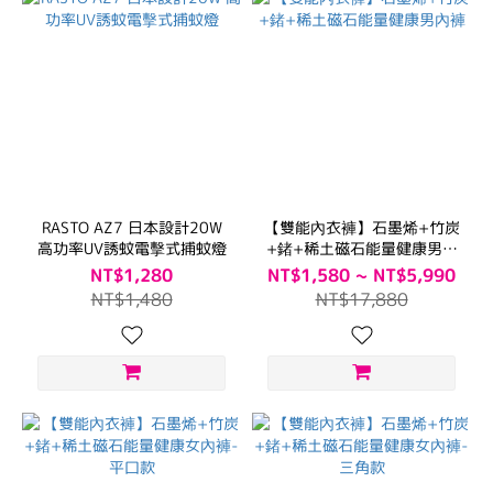
RASTO AZ7 日本設計20W
【雙能內衣褲】石墨烯+竹炭
高功率UV誘蚊電擊式捕蚊燈
+鍺+稀土磁石能量健康男內
褲
NT$1,280
NT$1,580 ~ NT$5,990
NT$1,480
NT$17,880