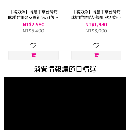
【補力魚】得意中華台灣海
【補力魚】得意中華台灣海
味雄鮮銀髮友善組(秋刀魚*3
味雄鮮銀髮友善組(秋刀魚*3
袋+虱目魚*9包+紅藜魚肉燥
袋+紅藜魚肉燥*9包)
NT$2,580
NT$1,980
*9包)
NT$5,400
NT$3,000
— 消費情報讚節目精選 —