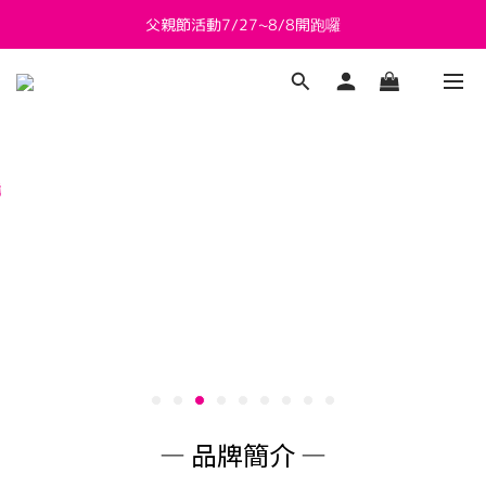
父親節活動7/27~8/8開跑囉
新會員送 $800購物金
新會員送 $800購物金
— 品牌簡介 —