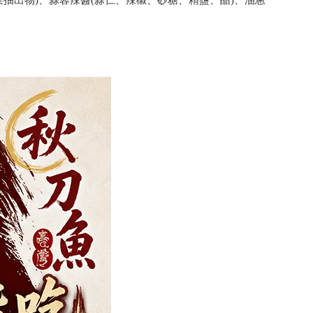
抽出物)、蒜蓉辣醬(蒜仁、辣椒、砂糖、精鹽、醋)、油蔥