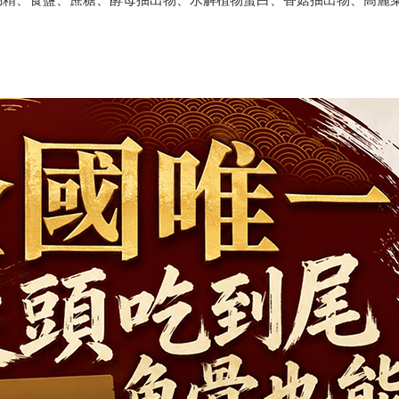
芽糊精、食鹽、蔗糖、酵母抽出物、水解植物蛋白、香菇抽出物、高麗菜