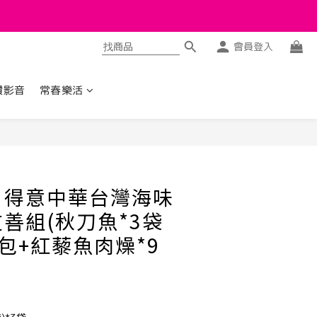
會員登入
讚影音
常春樂活
立即購買
】得意中華台灣海味
善組(秋刀魚*3袋
9包+紅藜魚肉燥*9