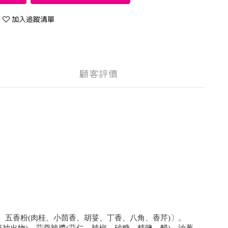
加入追蹤清單
顧客評價
)、五香粉(肉桂、小茴香、胡荽、丁香、八角、香芹)〕。