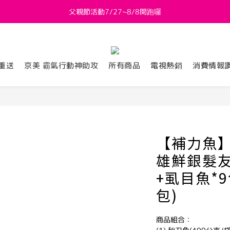
新會員送 $800購物金
新會員送 $800購物金
重送
京美 霸氣行動神助攻
所有商品
電視熱銷
消費情報
【補力魚
雄鮮銀髮友
+虱目魚*
包)
商品組合：