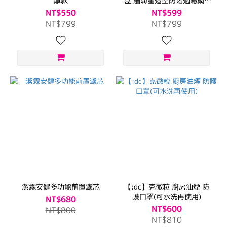
厚款
盒 贈海星造型防堵過濾網3
片
NT$550
NT$599
NT$799
NT$799
潔霖安健多功能前置濾芯
【:dc】克微粒 廚房油煙 防
護口罩(可水洗再使用)
NT$680
NT$600
NT$800
NT$810