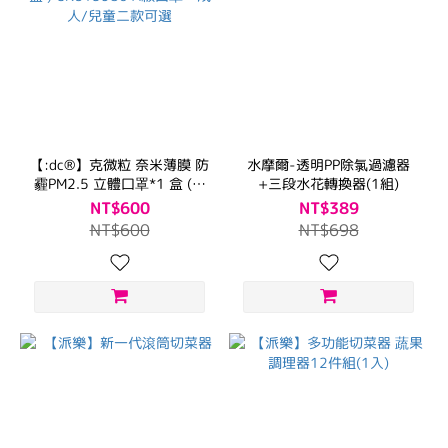
【:dc®】克微粒 奈米薄膜 防
水摩爾-透明PP除氯過濾器
霾PM2.5 立體口罩*1 盒 ( 6
+三段水花轉換器(1組)
片/盒 ) CNS15980 A級口
NT$600
NT$389
罩--成人/兒童二款可選
NT$600
NT$698