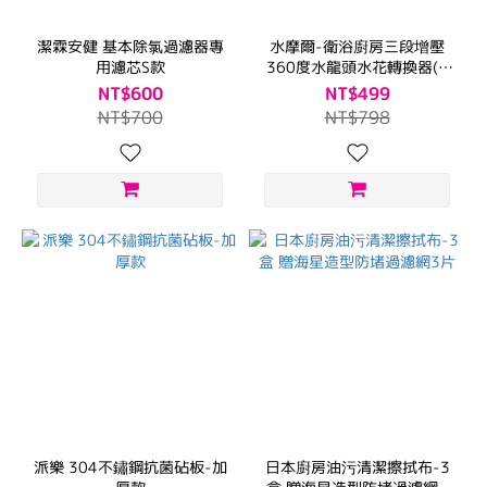
潔霖安健 基本除氯過濾器專
水摩爾-衛浴廚房三段增壓
用濾芯S款
360度水龍頭水花轉換器(2
入)
NT$600
NT$499
NT$700
NT$798
派樂 304不鏽鋼抗菌砧板-加
日本廚房油污清潔擦拭布-3