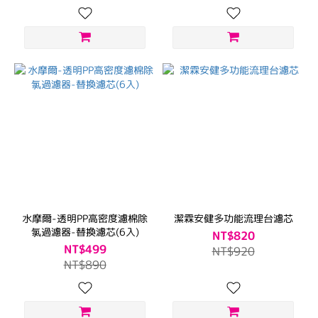
水摩爾-透明PP高密度濾棉除
潔霖安健多功能流理台濾芯
氯過濾器-替換濾芯(6入)
NT$820
NT$499
NT$920
NT$890