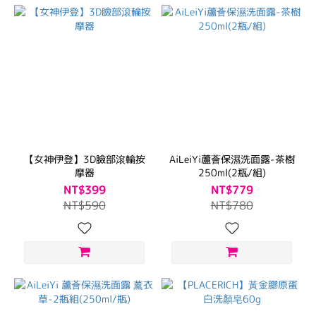
【女神伊登】3D臉部滾輪按
AiLeiYi蘆薈保濕洗面露-茶樹
摩器
250ml(2瓶/組)
NT$399
NT$779
NT$590
NT$780