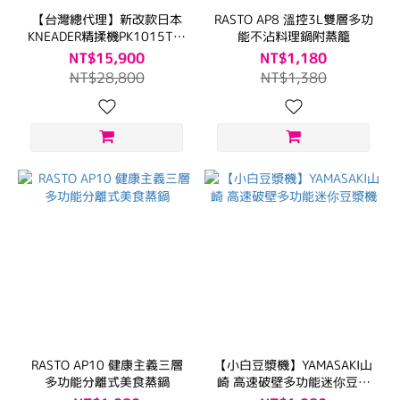
【台灣總代理】新改款日本
RASTO AP8 溫控3L雙層多功
KNEADER精揉機PK1015T揉
能不沾料理鍋附蒸籠
麵機攪拌機
NT$15,900
NT$1,180
NT$28,800
NT$1,380
RASTO AP10 健康主義三層
【小白豆漿機】YAMASAKI山
多功能分離式美食蒸鍋
崎 高速破壁多功能迷你豆漿
機