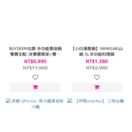
BUYDEEM北鼎 多功能蒸燉鍋
【小白滿意鍋】YAMASAKI山
雙層全配-含雙層蒸架+雙燉
崎 5L多功能料理鍋
盅組
NT$8,990
NT$1,380
NT$11,900
NT$2,980