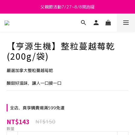
父親節活動7/27~8/8開跑囉
新會員送 $800購物金
新會員送 $800購物金
【亨源生機】整粒蔓越莓乾
(200g/袋)
嚴選加拿大整粒蔓越莓乾
酸甜好滋味，讓人一口接一口
全店，真享購賣場滿599免運
NT$143
NT$150
數量