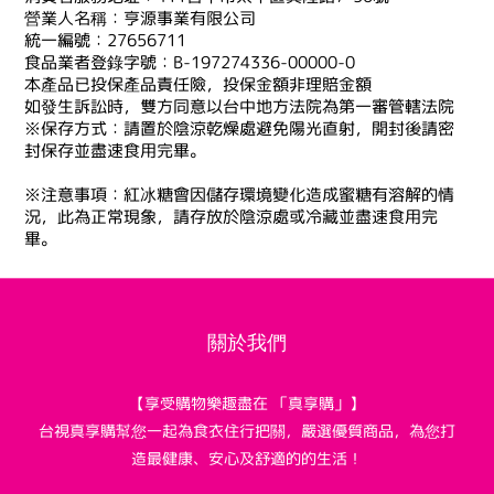
營業人名稱：亨源事業有限公司
統一編號：27656711
食品業者登錄字號
：
B-197274336-00000-0
本產品已投保產品責任險，投保金額非理賠金額
如發生訴訟時，雙方同意以台中地方法院為第一審管轄法院
※保存方式：請置於陰涼乾燥處避免陽光直射，開封後請密
封保存並盡速食用完畢。
※注意事項：紅冰糖會因儲存環境變化造成蜜糖有溶解的情
況，此為正常現象，請存放於陰涼處或冷藏並盡速食用完
畢。
關於我們
【享受購物樂趣盡在 「真享購」】
台視真享購幫您一起為食衣住行把關，嚴選優質商品，為您打
造最健康、安心及舒適的的生活！