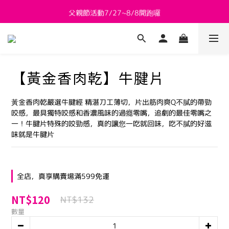
父親節活動7/27~8/8開跑囉
新會員送 $800購物金
新會員送 $800購物金
【黃金香肉乾】牛腱片
黃金香肉乾嚴選牛腱經 精湛刀工薄切，片出筋肉爽Q不膩的帶勁
咬感，最具獨特咬感和香濃風味的過癮零嘴，追劇的最佳零嘴之
一！牛腱片特殊的咬勁感，真的讓您一吃就回味，吃不膩的好滋
味就是牛腱片
全店，真享購賣場滿599免運
NT$120
NT$132
數量