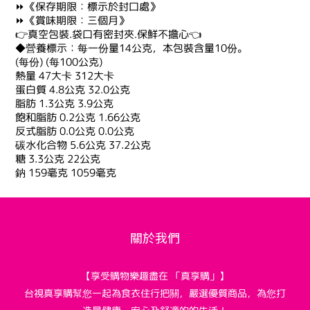
⏩《保存期限：標示於封口處》
⏩《賞味期限：三個月》
👉真空包裝.袋口有密封夾.保鮮不擔心👈
◆營養標示：每一份量14公克，本包裝含量10份。
(每份) (每100公克)
熱量 47大卡 312大卡
蛋白質 4.8公克 32.0公克
脂肪 1.3公克 3.9公克
飽和脂肪 0.2公克 1.66公克
反式脂肪 0.0公克 0.0公克
碳水化合物 5.6公克 37.2公克
糖 3.3公克 22公克
鈉 159毫克 1059毫克
關於我們
【享受購物樂趣盡在 「真享購」】
台視真享購幫您一起為食衣住行把關，嚴選優質商品，為您打