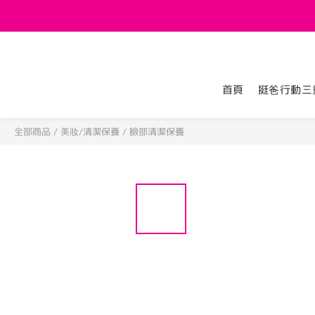
首頁
挺爸行動三
全部商品
/
美妝/清潔保養
/
臉部清潔保養