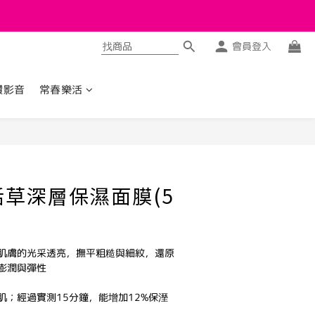
會員登入
讚影音
常春樂活
立即購買
復活草深層保濕面膜(5
肌膚的光采透亮，撫平粗糙與細紋，還原
澎潤與彈性
肌；經過實測15分鐘，能增加12%保溼