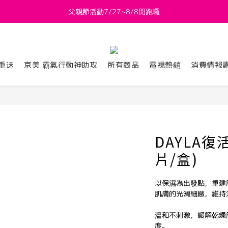
父親節活動7/27~8/8開跑囉
新會員送 $800購物金
新會員送 $800購物金
重送
京美 霸氣行動神助攻
所有商品
電視熱銷
消費情報
DAYLA
片/盒)
以保濕為出發點，重建
肌膚的光滑細緻，維持
溫和不刺激，緩解乾燥
度。