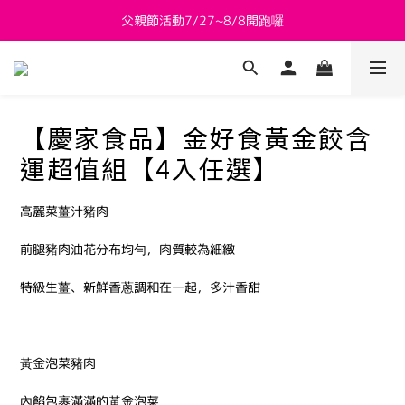
父親節活動7/27~8/8開跑囉
新會員送 $800購物金
新會員送 $800購物金
【慶家食品】金好食黃金餃含
運超值組【4入任選】
高麗菜薑汁豬肉
前腿豬肉油花分布均勻，肉質較為細緻
特級生薑、新鮮香蔥調和在一起，多汁香甜
黃金泡菜豬肉
內餡包裹滿滿的黃金泡菜