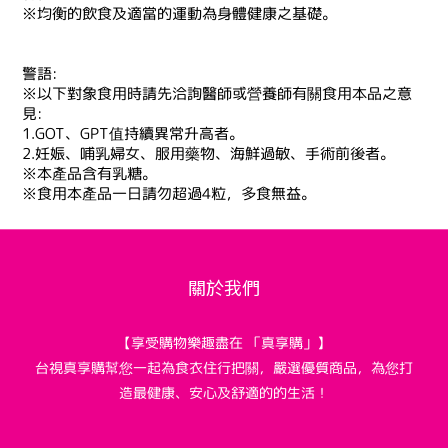
※均衡的飲食及適當的運動為身體健康之基礎。
警語:
※以下對象食用時請先洽詢醫師或營養師有關食用本品之意
見:
1.GOT、GPT值持續異常升高者。
2.妊娠、哺乳婦女、服用藥物、海鮮過敏、手術前後者。
※本產品含有乳糖。
※食用本產品一日請勿超過4粒，多食無益。
關於我們
【享受購物樂趣盡在 「真享購」】
台視真享購幫您一起為食衣住行把關，嚴選優質商品，為您打
造最健康、安心及舒適的的生活！