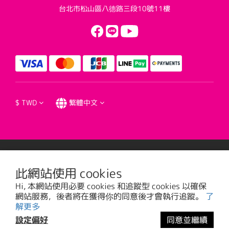
台北市松山區八德路三段10號11樓
$
TWD
繁體中文
提醒您，我們不會以電話或簡訊方式通知變更付款方式。
此網站使用 cookies
Hi, 本網站使用必要 cookies 和追蹤型 cookies 以確保
台視文化事業股份有限公司版權所有 © 2016 TTV CULTURAL ENTERPRISE, LTD. All
網站服務，後者將在獲得你的同意後才會執行追蹤。
了
Rights Reserved. | 統一編號: 20785373
解更多
設定偏好
同意並繼續