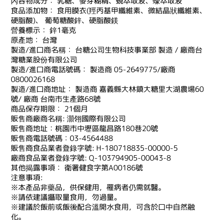
內容物成分： 乳糖、麥芽糊精、蜆萃取液、蠔萃取液
食品添加物： 食用膜衣(羥丙基甲纖維素、微結晶狀纖維素、
硬脂酸)、 葡萄糖酸鋅、硬脂酸鎂
營養標示： 鋅1毫克
原產地： 台灣
製造/進口商名稱： 台糖公司生物科技事業部 製造 / 廠商台
灣糖業股份有限公司
製造/進口商電話號碼： 製造商 05-2649775/廠商
0800026168
製造/進口商地址： 製造商 嘉義縣大林鎮大糖里大湖農場60
號/ 廠商 台南市生產路68號
商品保存期限： 21個月
販售商廠商名稱: 灝翎國際有限公司
販售商地址：桃園市中壢區龍昌路180巷20號
販售商電話號碼：03-4564488
販售商食品業者登錄字號: H-180718835-00000-5
廠商食品業者登錄字號: Q-103794905-00043-8
其他揭露事項： 衛署健食字第A00186號
注意事項:
※本產品非藥品，供保健用，罹病者仍需就醫。
※請依建議攝取量食用，勿過量。
※建議於飯前或飯後配合溫開水食用，可含於口中自然融
化。