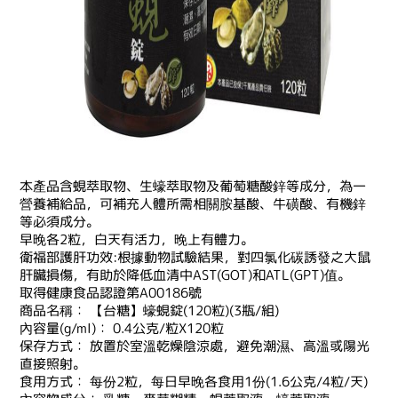
本產品含蜆萃取物、生蠔萃取物及葡萄糖酸鋅等成分，為一
營養補給品，可補充人體所需相關胺基酸、牛磺酸、有機鋅
等必須成分。
早晚各2粒，白天有活力，晚上有體力。
衛福部護肝功效:根據動物試驗結果，對四氯化碳誘發之大鼠
肝臟損傷，有助於降低血清中AST(GOT)和ATL(GPT)值。
取得健康食品認證第A00186號
商品名稱： 【台糖】蠔蜆錠(120粒)(3瓶/組)
內容量(g/ml)： 0.4公克/粒X120粒
保存方式： 放置於室溫乾燥陰涼處，避免潮濕、高溫或陽光
直接照射。
食用方式： 每份2粒，每日早晚各食用1份(1.6公克/4粒/天)