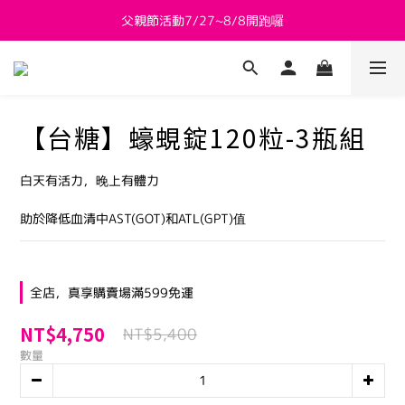
父親節活動7/27~8/8開跑囉
新會員送 $800購物金
新會員送 $800購物金
【台糖】蠔蜆錠120粒-3瓶組
白天有活力，晚上有體力
助於降低血清中AST(GOT)和ATL(GPT)值
全店，真享購賣場滿599免運
NT$4,750
NT$5,400
數量