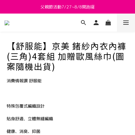
父親節活動7/27~8/8開跑囉
新會員送 $800購物金
新會員送 $800購物金
【舒服能】京美 鍺紗內衣內褲
(三角)4套組 加贈歐風絲巾(圖
案隨機出貨)
消費情報讚 舒服能
特殊包覆式編織設計
貼身舒適，立體無縫編織
健康、消臭、抑菌