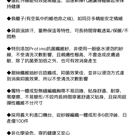
◆遠紅外線能有效提高體溫、加速新陳代謝讓身體暖起來保
持健康
◆負離子(有空氣中的維他命之稱)，如同芬多精能安定情緒
◆具吸濕排汗，蓄熱保溫等特性，可長時間穿戴透氣/保暖/不
悶熱
◆特別添加Protimo抗菌纖維紗，非使用一般藥水浸泡的紗
線，不受清洗次數影響，且親膚性極高，不會造成皮膚過
敏，除了抗菌更加倍之外，也可有效消臭產生
◆銀絲纖維抽紗合捻織成，抑菌效果佳，並非以浸泡方式達
到消臭抑菌效果，所以不受清洗次數影響
◆獨特一體成型無縫編織胸帶不易回捲，貼身舒適、耐穿、
零摩擦，不易變形/不咬肉長時間穿著舒適又貼身，且採用超
彈性纖維不分尺寸
◆採用義大利進口機台，從紗線編織一體成形多6倍淬鍊，日
產僅100件
◆非化學染色，穿的健康又安心