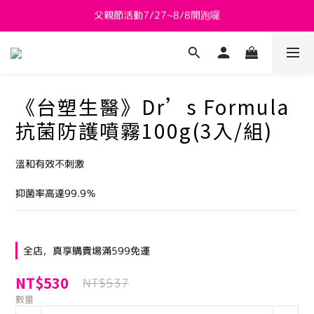
新會員送 $800購物金
新會員送 $800購物金
父親節活動7/27~8/8開跑囉
新會員送 $800購物金
《台塑生醫》Dr’s Formula
抗菌防護噴霧100g(3入/組)
溫和有效不刺激
抑菌率高達99.9％
全店，真享購賣場滿599免運
NT$530
NT$537
數量