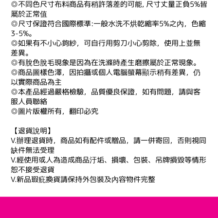
◎不同色尺寸布料商品有稍許落差的可能, 尺寸丈量正負5%皆
屬於正常值
◎尺寸保證符合國際標準:一般水洗不烘乾縮率5%之內，色縮
3-5%。
◎如果有不小心鉤紗，可自行用剪刀小心剪除，使用上並無
差異。
◎有脫色脫毛現象是因為在洗滌時產生磨擦屬於正常現象。
◎商品圖樣色澤，因拍攝或個人電腦螢幕顯示稍有差異，仍
以實際商品為主
◎本產品經過嚴格檢驗，品質優良保證，如有問題，請與客
服人員聯絡
◎圖片版權所有，翻印必究
【退貨說明】
V.辦理退貨時，商品如有配件或贈品，請一併寄回，否則視同
缺件無法受理
V.經使用或人為造成商品汙垢、損壞、包裝、吊牌損毀等情形
恕不接受退貨
V.新品瑕疪換貨請保持外包裝及內容物件完整