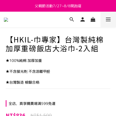
新會員送 $800購物金
新會員送 $800購物金
父親節活動7/27~8/8開跑囉
新會員送 $800購物金
【HKIL-巾專家】台灣製純棉
加厚重磅飯店大浴巾-2入組
★100%純棉 加厚加重
★不含螢光劑 不含游離甲醛
★台灣製造 檢驗合格
全店，真享購賣場滿599免運
NT$836
NT$1,500