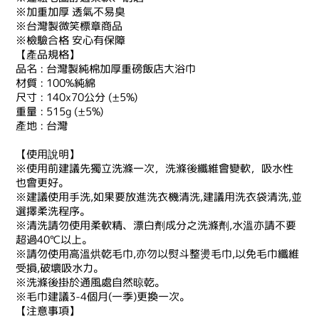
※加重加厚 透氣不易臭
※台灣製微笑標章商品
※檢驗合格 安心有保障
【產品規格】
品名 : 台灣製純棉加厚重磅飯店大浴巾
材質 : 100%純綿
尺寸 : 140x70公分 (±5%)
重量 : 515g (±5%)
產地 : 台灣
【使用說明】
※使用前建議先獨立洗滌一次，洗滌後纖維會變軟，吸水性
也會更好。
※建議使用手洗,如果要放進洗衣機清洗,建議用洗衣袋清洗,並
選擇柔洗程序。
※清洗請勿使用柔軟精、漂白劑成分之洗滌劑,水溫亦請不要
超過40℃以上。
※請勿使用高溫烘乾毛巾,亦勿以熨斗整燙毛巾,以免毛巾纖維
受損,破壞吸水力。
※洗滌後掛於通風處自然晾乾。
※毛巾建議3-4個月(一季)更換一次。
【注意事項】