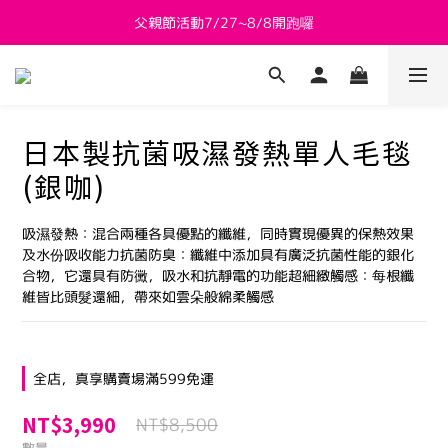
父親節活動7/27~8/8開跑囉
新會員送 $800購物金
新會員送 $800購物金
日本製抗菌吸濕發熱單人毛毯
(銀咖)
吸濕發熱：混合兩種各具優點的纖維，同時實現優異的保熱效果
及水份吸收能力抗菌防臭：纖維中添加具有廣泛抗菌性能的銀化
合物，它還具有防黴，吸水和抗靜電的功能超細緻觸感：每根纖
維皆比頭髮還細，帶來如雲朵般綿柔觸感
全店，真享購賣場滿599免運
NT$3,990
NT$8,500