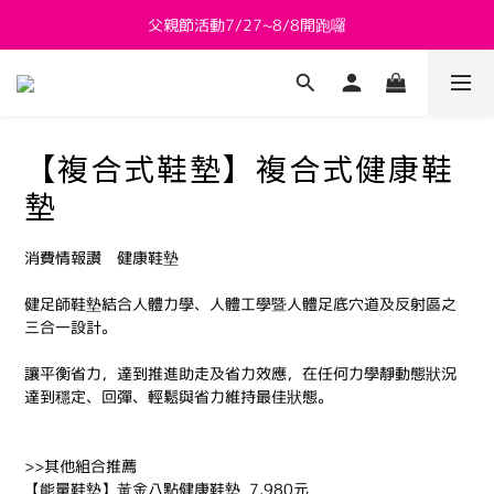
父親節活動7/27~8/8開跑囉
新會員送 $800購物金
新會員送 $800購物金
【複合式鞋墊】複合式健康鞋
墊
消費情報讚　健康鞋墊
健足師鞋墊結合人體力學、人體工學暨人體足底穴道及反射區之
三合一設計。
讓平衡省力，達到推進助走及省力效應，在任何力學靜動態狀況
達到穩定、回彈、輕鬆與省力維持最佳狀態。
>>其他組合推薦
【能量鞋墊】黃金八點健康鞋墊  7,980元