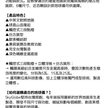
功能與款式。從教學適合的衛星地圖款到獨具風格的復古地
圖款，6種尺寸、近百顆設計款地球儀可供選擇。
【產品特色】
▲中英文對照地圖
▲球面山岳隆起
▲觸控式三段點燈
▲仿古圖型
▲歐美暢銷款
▲兼具裝飾及教育功能
▲完全台灣製造
▲深色精緻金屬底座
★觸控式三段點燈＋立體浮雕＋仿古圖形：
→ 觸摸高級鋁合金緯度尺及金屬底座時，會因次數則產生燈
泡亮度的變化，分別為5瓦、15瓦及25瓦。
→ 運用數位高科技影像，加上立體浮雕獨門成型技術，製造
立體感 。
【如何選購適合的地球儀？】
SkyGlobe堅持台灣原創，每年皆採用最新的世界地圖來生產
製造，開發不同尺寸與功能，細膩刻劃每個細節，創造美感
與實用兼具的地球儀。