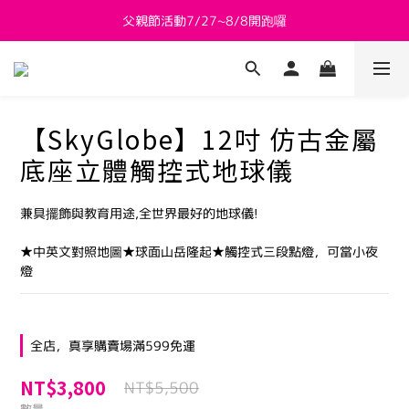
父親節活動7/27~8/8開跑囉
新會員送 $800購物金
新會員送 $800購物金
【SkyGlobe】12吋 仿古金屬
底座立體觸控式地球儀
兼具擺飾與教育用途,全世界最好的地球儀!
★中英文對照地圖★球面山岳隆起★觸控式三段點燈，可當小夜
燈
全店，真享購賣場滿599免運
NT$3,800
NT$5,500