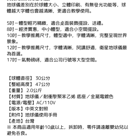
地球儀差別在於球體大小、立體印刷、有無發光功能等，球
體越大字體也會越清晰，更適合教學使用。
5吋－體型輕巧精緻，適合桌面裝飾擺設、送禮。
8吋－經濟實惠，中小體型，適合小空間擺設。
10吋－教學推薦尺寸，體型適中，字體清晰，完整呈現世界
景象。
12吋－教學推薦尺寸，字體清晰，閱讀舒適，衛星地球儀最
為首選。
17吋－氣勢磅礡，適合公司行號等大型空間。
【球體直徑】 30公分
【整組高度】 47公分
【重量】 2.0公斤
【材質】地球儀／耐衝擊聚苯乙烯 底座／金屬電鍍色
【電源/電壓】AC/110V
【版本】中英文對照
【附件】地球儀使用手冊
【產地】台灣
※ 本商品適用年齡10歲以上，拆卸時，零件請遠離嬰幼兒以
避免吞食。