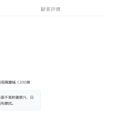
顧客評價
阻隔塵蟎（200微
表面不易附著髒污，日
濕布擦拭。