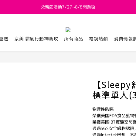
父親節活動7/27~8/8開跑囉
新會員送 $800購物金
新會員送 $800購物金
重送
京美 霸氣行動神助攻
所有商品
電視熱銷
消費情報
【Sleep
標準單人(3
物理性防蹣
榮獲美國FDA食品藥
榮獲美國IBT實驗室防
通過SGS安全織物認
通過Intertek檢測