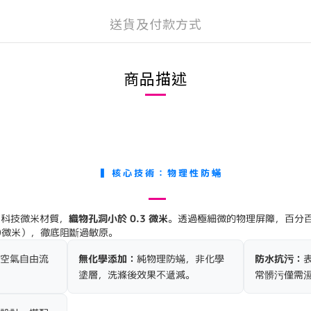
送貨及付款方式
商品描述
▍核心技術：物理性防蟎
的高科技微米材質，
織物孔洞小於 0.3 微米
。透過極細微的物理屏障，百分百
0微米），徹底阻斷過敏原。
空氣自由流
無化學添加：
純物理防蟎，非化學
防水抗污：
塗層，洗滌後效果不遞減。
常髒污僅需