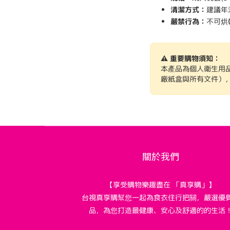
清潔方式：
建議年
嚴禁行為：
不可烘
⚠️ 重要購物須知：
本產品為個人衛生用
廠紙盒與所有文件）
關於我們
【享受購物樂趣盡在 「真享購」】
台視真享購幫您一起為食衣住行把關，嚴選優
品，為您打造最健康、安心及舒適的的生活