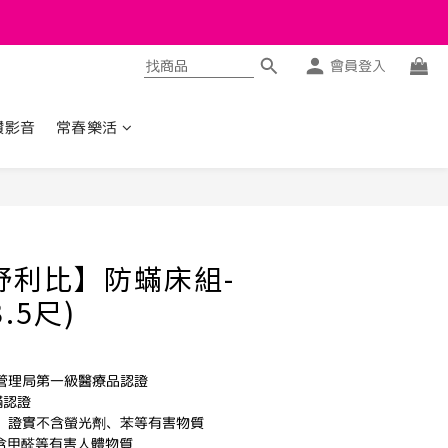
會員登入
讚影音
常春樂活
立即購買
y舒利比】防蟎床組-
.5尺)
物管理局第一級醫療品認證
蹣認證
證，證實不含螢光劑、苯等有害物質
，不含甲醛等有害人體物質