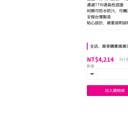
通過TTRI透氣性認證
材質可防水防污，可機洗
全程台灣製造
貼心設計，被套皆附綁
全店，真享購賣場滿5
NT$4,214
NT
數量
加入購物車