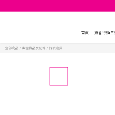
首頁
挺爸行動三
全部商品
/
機能織品及配件
/
好眠寢具