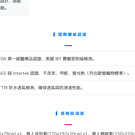
設計，搭配
性能。
▍國際權威認證
FDA 第一級醫療品認證、美國 IBT 實驗室防蟎檢測。
SGS 與 Intertek 認證，不含苯、甲醛、螢光劑（符合歐盟織物標準）。
TTRI 防水透氣檢測，確保透氣與防滲透性能。
▍規格與清潔
x78cm) x1、單人床墊套(110x192x20cm) x1、單人棉被套(150x210cm