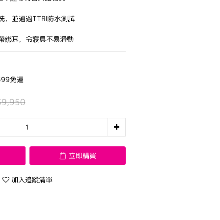
，並通過TTRI防水測試
帶綁耳，令寢具不易滑動
99免運
$9,950
立即購買
加入追蹤清單