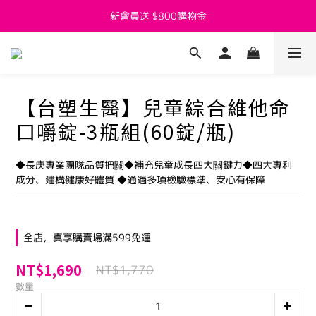
新會員送 $800購物金
新會員送 $800購物金
父親節活動7/27~8/8開跑囉
新會員送 $800購物金
【台塑生醫】兒童綜合維他命
口嚼錠-3瓶組(60錠/瓶)
◆長庚專業團隊品質把關◆補充兒童成長四大關鍵力◆四大專利
成分、建構健康好體質 ◆通過多項檢驗標準、安心有保障
全店，真享購賣場滿599免運
NT$1,690
NT$1,770
數量