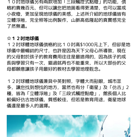
１０吋地球儀另有兩款增加「三段觸控式點燈」的功能，價
格約貴幾百元，但可以讓您把地圖看得更清楚，也可以當成
小夜燈，更加呈現地球儀的美感，上述所介紹的地球儀皆有
立體浮雕，完全照等比例製作，山脈高低隆起的真實感完全
了然無遺。
☆１２吋地球儀
１２吋球體地球儀價格約比１０吋高$1000元上下，但卻是地
球儀中最暢銷的尺寸，也許是因為天下父母心所導致，現在
的父母對於孩子的教育費用往往是最捨得的，因為孩子的成
長與學習只有一次，錯過就再也不能重來，所以大部份的父
母都願意讓孩子用最好的教材去學習地理觀念。
１２吋球體地球儀兼具中英對照，字體大而顯眼，城市眾
多，讓您找到想找的地方，當然也有分「衛星」及「仿古」2
種，皆為「立體浮雕」及「三段式觸控點燈」，館長個人比
較偏好仿古地球儀，質感較佳，但若是教育用途，衛星地球
儀還是最多人的選擇。