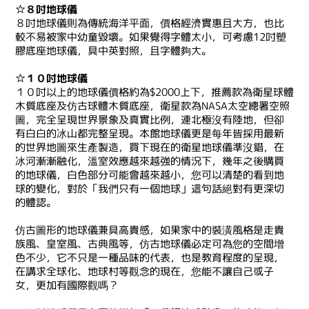
☆８吋地球儀
８吋地球儀則為傳統海洋平面，價格經濟實惠且大方，也比
較不易被家中幼童毀壞。如果覺得字體太小，可考慮12吋塑
膠底座地球儀，具中英對照，且字體夠大。
☆１０吋地球儀
１０吋以上的地球儀價格約為$2000上下，推薦款為衛星球體
木質底座及仿古球體木質底座，衛星款為NASA太空總署空照
圖，完全呈現世界景象及真實比例，連北極沒有陸地，但卻
有白白的冰山都完整呈現。本館地球儀更是每年皆採用最新
的世界地圖來生產製造，買下現在的衛星地球儀準沒錯，在
冰河漸漸融化，溫室效應越來越強的情況下，幾年之後購買
的地球儀，白色部分可能會越來越小，您可以清楚的看到地
球的變化，對於「我們只有一個地球」這句話絕對有更深切
的體認。
仿古圖形的地球儀兼具高貴感，如果家中的裝潢風格是走貴
族風、皇室風、古典風等，仿古地球儀必定可為您的空間增
色不少，它不只是一種品味的代表，也是教育程度的呈現，
在講求全球化、地球村等觀念的現在，您能不讓自己或子
女，更加有國際觀嗎？