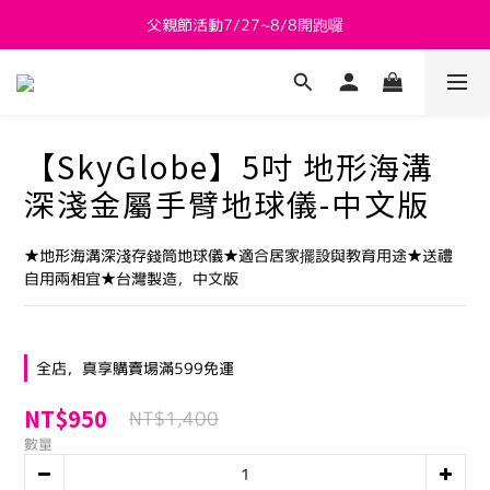
父親節活動7/27~8/8開跑囉
新會員送 $800購物金
新會員送 $800購物金
【SkyGlobe】5吋 地形海溝
深淺金屬手臂地球儀-中文版
★地形海溝深淺存錢筒地球儀★適合居家擺設與教育用途★送禮
自用兩相宜★台灣製造，中文版
全店，真享購賣場滿599免運
NT$950
NT$1,400
數量