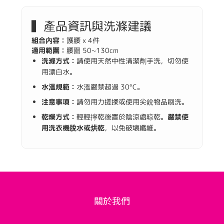
▍產品資訊與洗滌建議
組合內容：
護腰 x 4件
適用範圍：
腰圍 50~130cm
洗滌方式：
請使用天然中性清潔劑手洗，切勿使
用漂白水。
水溫規範：
水溫嚴禁超過 30°C。
注意事項：
請勿用力搓揉或使用尖銳物品刷洗。
乾燥方式：
輕輕擰乾後置於陰涼處晾乾。
嚴禁使
用洗衣機脫水或烘乾
，以免破壞纖維。
關於我們