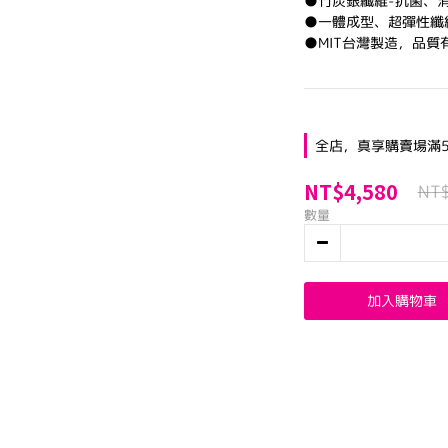
●竹炭銀纖維-抗菌、
●一體成型、超彈性纖
●MIT台灣製造，品質
全店，真享購賣場滿5
NT$4,580
NT
數量
加入購物車