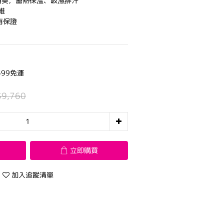
消臭，蓄熱保溫、吸濕排汗
維
有保證
99免運
$9,760
立即購買
加入追蹤清單