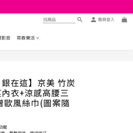
會員登入
讚影音
常春樂活
立即購買
銀在這】京美 竹炭
痕內衣+涼感高腰三
贈歐風絲巾(圖案隨
功能