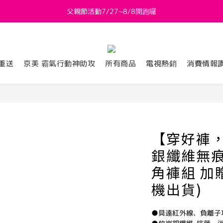
父親節活動7/27~8/8開跑囉
新會員送 $800購物金
新會員送 $800購物金
重送
京美 霸氣行動神助攻
所有商品
電視熱銷
消費情報
【穿好褲，
銀纖維無
角褲組 加
機出貨)
●具遠紅外線、負離子