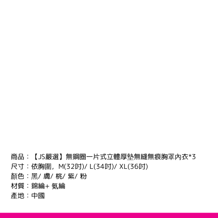
商品：【JS嚴選】無鋼圈一片式立體厚墊無縫無痕胸罩內衣*3
尺寸：依胸圍，M(32吋)/ L(34吋)/ XL(36吋)
顏色：黑/ 膚/ 桃/ 紫/ 粉
材質：錦綸+ 氨綸
產地：中國