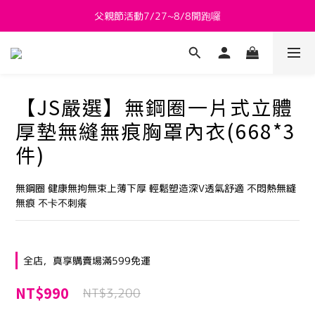
父親節活動7/27~8/8開跑囉
新會員送 $800購物金
新會員送 $800購物金
【JS嚴選】無鋼圈一片式立體
厚墊無縫無痕胸罩內衣(668*3
件)
無鋼圈 健康無拘無束上薄下厚 輕鬆塑造深V透氣舒適 不悶熱無縫
無痕 不卡不刺癢
全店，真享購賣場滿599免運
NT$990
NT$3,200