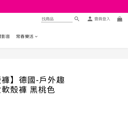
會員登入
讚影音
常春樂活
立即購買
褲】德國-戶外趣
軟殼褲 黑桃色