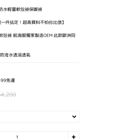
防水輕量軟殼褲保暖褲
休閒一件搞定！超高質料不怕你比價】
殼褲 航海服獨家製造OEM 此款歐洲同
風防潑水透濕透氣
99免運
$4,200