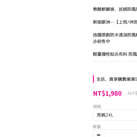
無敵軟暖褲，抓絨防風
新版歐洲--【上班/
德國原創防水透濕防風軟
步銷售中
輕量彈性貼合布料 防
全店，真享購賣場滿5
NT$1,980
NT
規格
數量