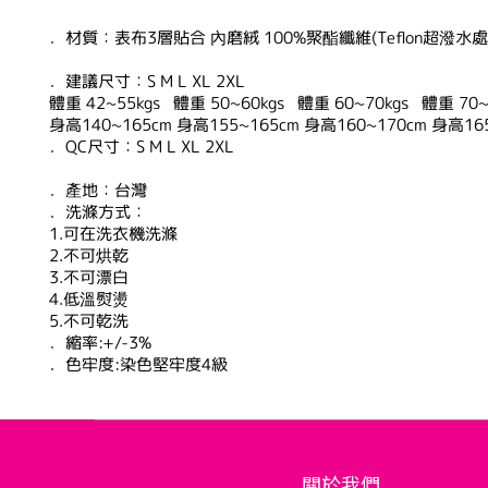
．材質：表布3層貼合 內磨絨 100%聚酯纖維(Teflon超潑水處
．建議尺寸：S M L XL 2XL
體重 42~55kgs 體重 50~60kgs 體重 60~70kgs 體重 70~8
身高140~165cm 身高155~165cm 身高160~170cm 身高16
．QC尺寸：S M L XL 2XL
．產地：台灣
．洗滌方式：
1.可在洗衣機洗滌
2.不可烘乾
3.不可漂白
4.低溫熨燙
5.不可乾洗
．縮率:+/-3%
．色牢度:染色堅牢度4級
關於我們