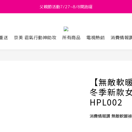
父親節活動7/27~8/8開跑囉
新會員送 $800購物金
新會員送 $800購物金
重送
京美 霸氣行動神助攻
所有商品
電視熱銷
消費情報
【無敵軟暖
冬季新款女
HPL002
消費情報讚 無敵軟暖褲