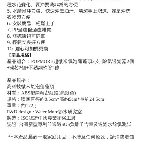
種水花變化，要沖要洗非常的方便
5. 水摩爾沖力強，快速沖去油汙、清潔手上泡沫，還是沖洗
衣物超方便
6. 安裝簡易，輕鬆上手
7. PP過濾棉過濾雜質
8. 亞硫酸鈣可除氯
9. 輕鬆安裝好方便
10. 濾心可加購更換
【商品規格】
產品組合：POPMORE超微米氣泡蓮蓬頭2支+除氯過濾器2個
+濾芯2個+不銹鋼軟管2條
產品規格：
高科技微米氣泡蓮蓬頭
材質：ABS塑鋼精密鍍鉻(亮銀色)
規格：噴頭直徑約8.5cm*高約5cm*長約24.5cm
重量：約172g
R&D design : Water More節水研究室
製造：ISO認證中國專業衛浴工廠
認證: 台灣新型專利並通過SGS負離子含量及過濾水餘氯測試
**本產品屬於一般家庭用品，不涉及任何療效，請消費者知