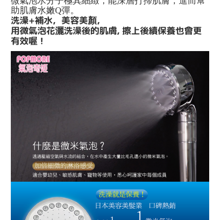
微氣泡水分子極其細緻，能深層打掃肌膚，進而幫
助肌膚水嫩Q彈。
洗澡+補水，美容美顏，
用微氣泡花灑洗澡後的肌膚, 擦上後續保養也會更
有效喔！