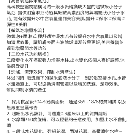
【高含氧超微米氣泡】
高科技壓縮閥結構可將一般水流轉換成大量的超微米小分子
氣泡, 提供浴室淋浴時極其細緻高濃密度的氣瀑霧狀小分子水
花, 能有效提升水中含氧量達到美容美肌,提升 #保水 #保濕 #
彈性#美肌
【微氣泡增壓水流】
微氣泡+雨淋式 極舒適沖澡水流有效提升水中含氧量以及增
加清潔效果，讓肌膚表面去油除垢清潔效果更好,美容養顏並
達到增壓節水等功效
【三段水花功能切換】
三段變化水花搭配強力增壓水柱,出水變化依個人喜好調整,沐
浴感受提升
【洗滌、潔淨效果、抑制水漬產生】
沐浴同時, 順流而下的微米氣泡水分子，對於浴室排水孔,水管
水流通道上，可以協助清潔管道以及增加洗滌、潔淨效果，
幫助抑制水漬的產生
1. 採用食品級304不銹鋼面板，通過SGS -18/8材質測試 以及
無毒重金屬報告
2. 超細出水孔設計，可過濾0.3厘米以上的雜質鏽垢
3. 水摩爾360度旋轉，可以輕鬆的任意使用，加壓出水不會亂
噴
4. 三段式水花變化，強細花灑、雨淋花灑、高壓噴射水柱三