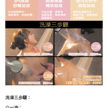
洗澡三步驟：
◎一沖：