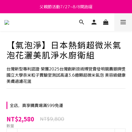
父親節活動7/27~8/8開跑囉
新會員送 $800購物金
新會員送 $800購物金
【氣泡淨】日本熱銷超微米氣
泡花灑美肌淨水廚衛組
台灣新型專利認證 榮獲2025台灣創新技術博覽會發明競賽銀牌獎
國立大學奈米粒子實驗室測試高達3.6億顆超微米氣泡 美容級健康
美膚過濾花灑
全店，真享購賣場滿599免運
NT$2,580
NT$9,800
數量