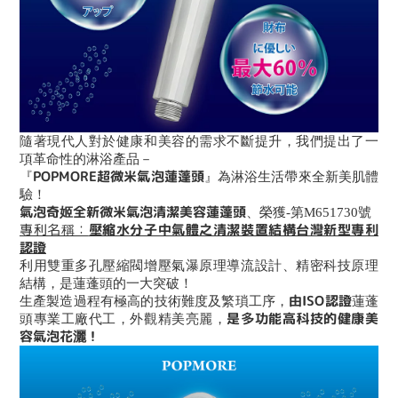
隨著現代人對於健康和美容的需求不斷提升，我們提出了一
項革命性的淋浴產品－
POPMORE超微米氣泡蓮蓬頭
『
』為淋浴生活帶來全新美肌體
驗！
氣泡奇姬全新微米氣泡清潔美容蓮蓬頭
、榮獲-第M651730號
專利名稱：
壓縮水分子中氣體之清潔裝置結構台灣新型專利
認證
利用雙重多孔壓縮閥增壓氣瀑原理導流設計、精密科技原理
結構，是蓮蓬頭的一大突破！
由ISO認證
生產製造過程有極高的技術難度及繁瑣工序，
蓮蓬
是多功能高科技的健康美
頭專業工廠代工，外觀精美亮麗，
容氣泡花灑！