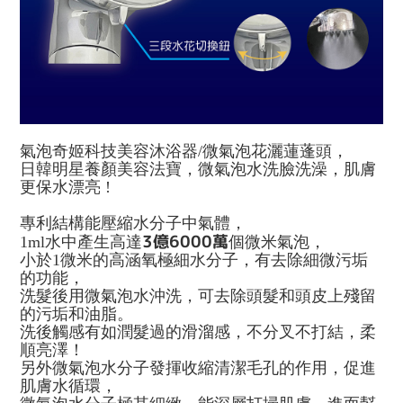
氣泡奇姬科技美容沐浴器/微氣泡花灑蓮蓬頭，
日韓明星養顏美容法寶，微氣泡水洗臉洗澡，肌膚
更保水漂亮 !
專利結構能壓縮水分子中氣體，
3億6000萬
1ml水中產生高達
個微米氣泡，
小於1微米的高涵氧極細水分子，有去除細微污垢
的功能，
洗髮後用微氣泡水沖洗，可去除頭髮和頭皮上殘留
的污垢和油脂。
洗後觸感有如潤髮過的滑溜感，不分叉不打結，柔
順亮澤！
另外微氣泡水分子發揮收縮清潔毛孔的作用，促進
肌膚水循環，