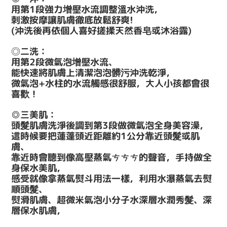
用第1段強力增壓水流調整溫水沖洗，
刺激按摩讓肌膚徹底放鬆舒爽!
(沖洗後再依個人喜好搓揉天然香皂或沐浴露)
二洗：
◎
用第2段微氣泡增壓水流、
能快速將肌膚上清潔泡泡髒污沖洗乾淨，
微氣泡+水柱的水流觸感很舒服，大人小孩都會很
喜歡！
◎三美肌：
頭髮肌膚洗淨後調到第3段做微氣泡全身美容澡，
這時候要把蓮蓬頭近距離約1公分靠近頭髮或肌
膚、
靠近時會聽到像高壓蒸氣ㄘㄘㄘ的聲音
，手持做全
身保水美肌，
感受就像拿蒸氣熨斗用法一樣，利用水瀑蒸氣去熨
順頭髮、
熨滑肌膚、超微米氣泡小分子水深層水潤秀髮、
深
層保水肌膚
，