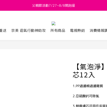
父親節活動7/27~8/8開跑囉
新會員送 $800購物金
新會員送 $800購物金
重送
京美 霸氣行動神助攻
所有商品
電視熱銷
消費情報
【氣泡淨】
芯12入
1.PP過濾棉過濾雜質
2.亞硫酸鈣可除氯
3.替換濾芯可用在廚