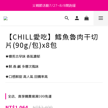
父親節活動7/27~8/8開跑囉
新會員送 $800購物金
新會員送 $800購物金
【CHILL愛吃】鱈魚魯肉干切
片(90g/包)x8包
★懷舊古早味 香氣濃郁
★鮮.香.鹹 多層次風味
★口感鮮甜 高人氣 回購率高
全店，真享購賣場滿599免運
NT$1,064
NT$2,400