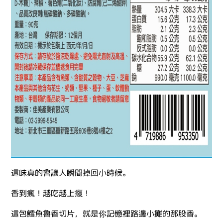
這味真的會讓人瞬間掉回小時候。
香到瘋！越吃越上癮！
這包鱈魚魯香切片，就是你記憶裡路邊小攤的那股香。