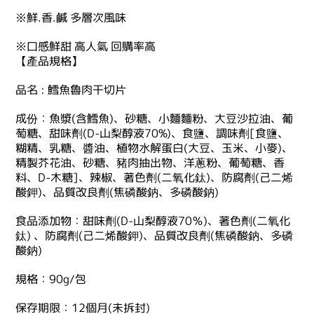
※鮮.香.鹹 多層次風味
※口感鮮甜 高人氣 回購率高
【產品規格】
品名 : 鱈魚魯肉干切片
成份：魚漿(含鱈魚)、砂糖、小麵麵粉、大豆沙拉油、葡
萄糖、甜味劑(D-山梨醇液70%)、食鹽、調味劑[食鹽、
糊精、乳糖、醬油、植物水解蛋白(大豆、玉米、小麥)、
精製芥花油、砂糖、豬肉抽出物、洋蔥粉、葡萄糖、香
料、D-木糖]、辣椒、著色劑(二氧化鈦)、防腐劑(己二烯
酸鉀)、品質改良劑(焦磷酸鈉、多磷酸鈉)
食品添加物：甜味劑(D-山梨醇液70％)、著色劑(二氧化
鈦) 、防腐劑(己二烯酸鉀)、品質改良劑(焦磷酸鈉、多磷
酸鈉)
規格：90g/包
保存期限：12個月(未拆封)