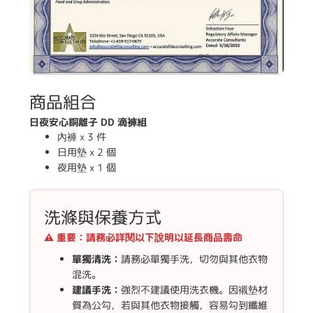
商品組合
日夜安心銅離子 DD 滴褲組
內褲 x 3 件
日用墊 x 2 個
夜用墊 x 1 個
洗滌與保養方式
⚠️ 重要：請務必詳閱以下說明以延長商品壽命
單獨清洗：
請務必單獨手洗，切勿與其他衣物
混洗。
建議手洗：
強烈不建議使用洗衣機。因襯墊材
質為公勾，若與其他衣物接觸，容易勾到纖維