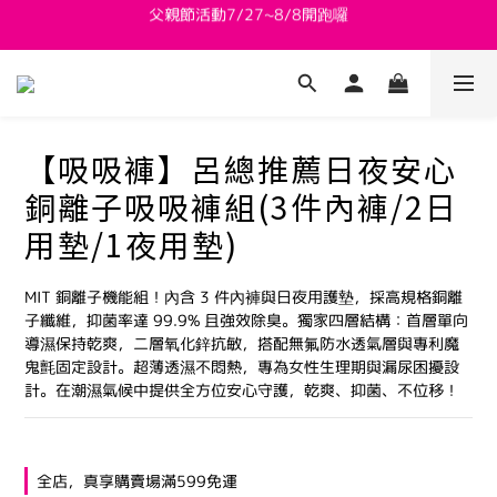
新會員送 $800購物金
新會員送 $800購物金
父親節活動7/27~8/8開跑囉
新會員送 $800購物金
【吸吸褲】呂總推薦日夜安心
銅離子吸吸褲組(3件內褲/2日
用墊/1夜用墊)
MIT 銅離子機能組！內含 3 件內褲與日夜用護墊，採高規格銅離
子纖維，抑菌率達 99.9% 且強效除臭。獨家四層結構：首層單向
導濕保持乾爽，二層氧化鋅抗敏，搭配無氟防水透氣層與專利魔
鬼氈固定設計。超薄透濕不悶熱，專為女性生理期與漏尿困擾設
計。在潮濕氣候中提供全方位安心守護，乾爽、抑菌、不位移！
全店，真享購賣場滿599免運