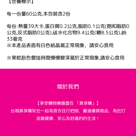
【營養標示】
每一份量60公克,本包裝含2份
每份:熱量39大卡,蛋白質0.2公克,脂肪0.1公克(飽和脂肪0
公克,反式脂肪0公克),碳水化合物9.4公克(糖8.5公克),鈉
33毫克
※本產品表面有白色結晶屬正常現象，請安心食用
※果乾顏色會隨時間慢慢變深屬於正常現象,請安心食用
關於我們
【享受購物樂趣盡在 「真享購」】
台視真享購幫您一起為食衣住行把關，嚴選優質商品，為您打
造最健康、安心及舒適的的生活！