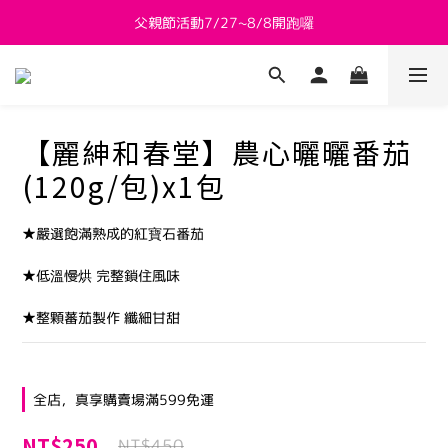
父親節活動7/27~8/8開跑囉
新會員送 $800購物金
新會員送 $800購物金
【麗紳和春堂】農心曬曬番茄
(120g/包)x1包
★嚴選飽滿熟成的紅寶石番茄
★低溫慢烘 完整鎖住風味
★整顆蕃茄製作 纖細甘甜
全店，真享購賣場滿599免運
NT$250
NT$450