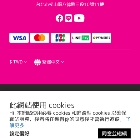
台北市松山區八德路三段10號11樓
$
TWD
繁體中文
提醒您，我們不會以電話或簡訊方式通知變更付款方式。
此網站使用 cookies
Hi, 本網站使用必要 cookies 和追蹤型 cookies 以確保
台視文化事業股份有限公司版權所有 © 2016 TTV CULTURAL ENTERPRISE, LTD. All
網站服務，後者將在獲得你的同意後才會執行追蹤。
了
Rights Reserved. | 統一編號: 20785373
解更多
設定偏好
同意並繼續