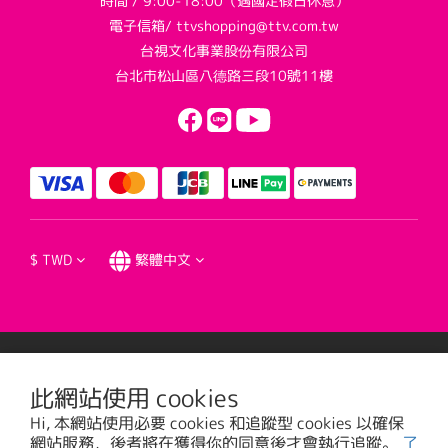
時間 / 9:00-18:00（遇國定假日休息）
電子信箱/ ttvshopping@ttv.com.tw
台視文化事業股份有限公司
台北市松山區八德路三段10號11樓
$
TWD
繁體中文
提醒您，我們不會以電話或簡訊方式通知變更付款方式。
此網站使用 cookies
Hi, 本網站使用必要 cookies 和追蹤型 cookies 以確保
台視文化事業股份有限公司版權所有 © 2016 TTV CULTURAL ENTERPRISE, LTD. All
網站服務，後者將在獲得你的同意後才會執行追蹤。
了