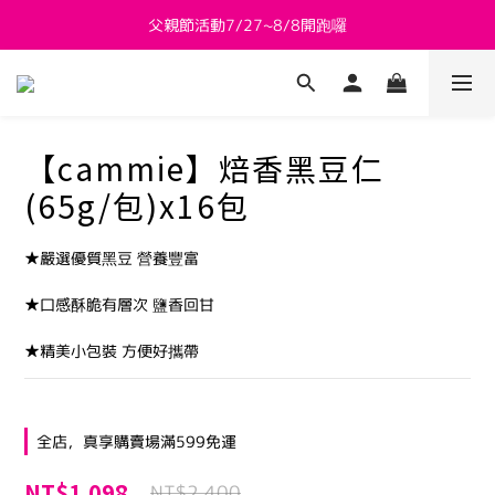
父親節活動7/27~8/8開跑囉
新會員送 $800購物金
新會員送 $800購物金
【cammie】焙香黑豆仁
(65g/包)x16包
★嚴選優質黑豆 營養豐富
★口感酥脆有層次 鹽香回甘
★精美小包裝 方便好攜帶
全店，真享購賣場滿599免運
NT$1,098
NT$2,400