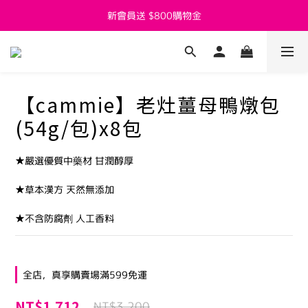
新會員送 $800購物金
新會員送 $800購物金
父親節活動7/27~8/8開跑囉
新會員送 $800購物金
【cammie】老灶薑母鴨燉包
(54g/包)x8包
★嚴選優質中藥材 甘潤醇厚
★草本漢方 天然無添加
★不含防腐劑 人工香料
全店，真享購賣場滿599免運
NT$1,712
NT$3,200