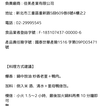
負責廠商 : 佳美產業有限公司
地址 : 新北市三重區重新路5段609巷8號4樓之2
電話 : 02-29995545
食品業者登錄字號 : F-183107437-00000-6
產品責任險字號 : 國泰世華產險1516 字第09PD03471
號
【料理方式建議】
爆香：鍋中放油 炒香老薑＋鴨肉。
加料：倒入米 酒、清水＋薑母鴨燉包。
慢燉：小火 1.5～2 小時，最後加火鍋料再煮 10 分鐘即
可
無