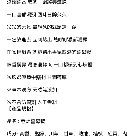
溫潤薑香 成就一鍋經典滋味
一口濃郁湯頭 回味甘醇久久
冷冷的天氣 最想念的就是這一鍋
一包放進去 立刻熬出 熱呼呼濃郁湯頭
在家輕鬆煮 就能端出香氣四溢的薑母鴨
味香撲鼻 湯底濃醇 每一口都暖到心坎裡
※嚴選優質中藥材 甘潤醇厚
※草本漢方 天然無添加
※不含防腐劑 人工香料
【產品規格】
品名 : 老灶薑母鴨
成分: 黃耆、當歸、川芎、甘草、熟地、桂枝、紅棗、肉