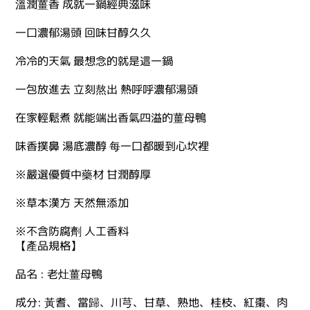
溫潤薑香 成就一鍋經典滋味
一口濃郁湯頭 回味甘醇久久
冷冷的天氣 最想念的就是這一鍋
一包放進去 立刻熬出 熱呼呼濃郁湯頭
在家輕鬆煮 就能端出香氣四溢的薑母鴨
味香撲鼻 湯底濃醇 每一口都暖到心坎裡
※嚴選優質中藥材 甘潤醇厚
※草本漢方 天然無添加
※不含防腐劑 人工香料
【產品規格】
品名 : 老灶薑母鴨
成分: 黃耆、當歸、川芎、甘草、熟地、桂枝、紅棗、肉