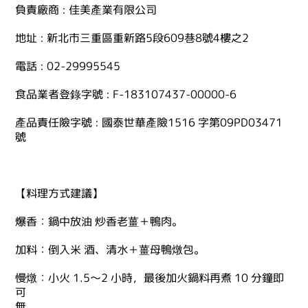
負責廠商 : 佳美產業有限公司
地址 : 新北市三重區重新路5段609巷8號4樓之2
電話 : 02-29995545
食品業者登錄字號 : F-183107437-00000-6
產品責任險字號 : 國泰世華產險1516 字第09PD03471
號
【料理方式建議】
爆香：鍋中放油 炒香老薑＋鴨肉。
加料：倒入米 酒、清水＋薑母鴨燉包。
慢燉：小火 1.5～2 小時，最後加火鍋料再煮 10 分鐘即
可
無