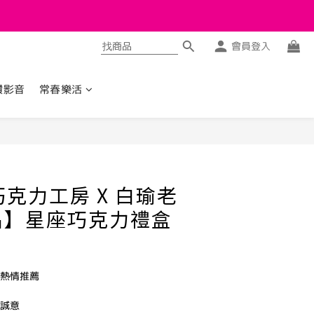
會員登入
讚影音
常春樂活
立即購買
巧克力工房 X 白瑜老
品】星座巧克力禮盒
客熱情推薦
有誠意