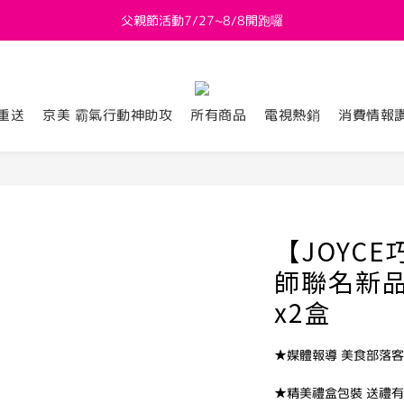
父親節活動7/27~8/8開跑囉
新會員送 $800購物金
新會員送 $800購物金
重送
京美 霸氣行動神助攻
所有商品
電視熱銷
消費情報
【JOYCE
師聯名新
x2盒
★媒體報導 美食部落
★精美禮盒包裝 送禮