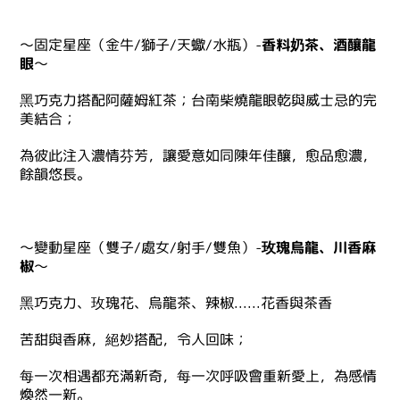
～固定星座（金牛/獅子/天蠍/水瓶）-
香料奶茶、酒釀龍
眼
～
黑巧克力搭配阿薩姆紅茶；台南柴燒龍眼乾與威士忌的完
美結合；
為彼此注入濃情芬芳，讓愛意如同陳年佳釀，愈品愈濃，
餘韻悠長。
～變動星座（雙子/處女/射手/雙魚）-
玫瑰烏龍、川香麻
椒
～
黑巧克力、玫瑰花、烏龍茶、辣椒......花香與茶香
苦甜與香麻，絕妙搭配，令人回味；
每一次相遇都充滿新奇，每一次呼吸會重新愛上，為感情
煥然一新。