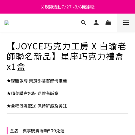
父親節活動7/27~8/8開跑囉
新會員送 $800購物金
新會員送 $800購物金
【JOYCE巧克力工房 X 白瑜老
師聯名新品】星座巧克力禮盒
x1盒
★媒體報導 美食部落客熱情推薦
★精美禮盒包裝 送禮有誠意
★全程低溫配送 保持鮮度及美味
全店，真享購賣場滿599免運