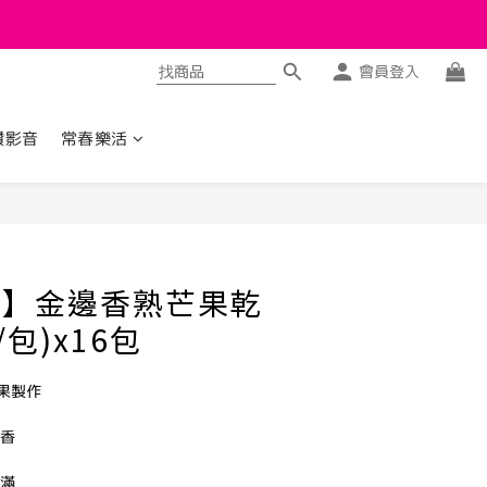
會員登入
讚影音
常春樂活
立即購買
ie】金邊香熟芒果乾
/包)x16包
果製作
越香
飽滿