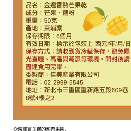
從柬埔寨金邊的熱帶果園，