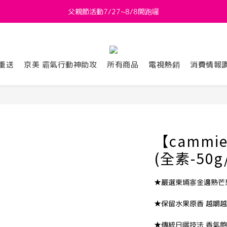
父親節活動7/27~8/8開跑囉
新會員送 $800購物金
新會員送 $800購物金
重送
京美 霸氣行動神助攻
所有商品
電視熱銷
消費情報
【camm
(全素-50g
★嚴選柬埔寨金邊熟芒
★保留水果原香 越嚼
★傳統日曬技法 香氣