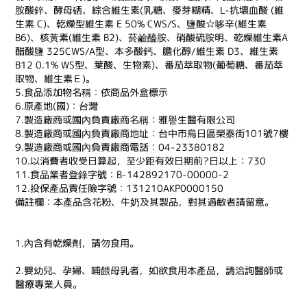
胺酸鋅、酵母硒、綜合維生素(乳糖、麥芽糊精、L-抗壞血酸 (維
生素 C)、乾燥型維生素 E 50% CWS/S、鹽酸☆哆辛(維生素
B6)、核黃素(維生素 B2)、菸鹼醯胺、硝酸硫胺明、乾燥維生素A
醋酸鹽 325CWS/A型、本多酸鈣、膽化醇/維生素 D3、維生素
B12 0.1% WS型、葉酸、生物素)、番茄萃取物(葡萄糖、番茄萃
取物、維生素Ｅ)。
5.食品添加物名稱：依商品外盒標示
6.原產地(國)：台灣
7.製造廠商或國內負責廠商名稱：雅譽生醫有限公司
8.製造廠商或國內負責廠商地址：台中市烏日區榮泰街101號7樓
9.製造廠商或國內負責廠商電話：04-23380182
10.以消費者收受日算起，至少距有效日期前?日以上：730
11.食品業者登錄字號：B-142892170-00000-2
12.投保產品責任險字號：131210AKP0000150
備註欄：本產品含花粉、牛奶及其製品，對其過敏者請留意。
1.內含有乾燥劑，請勿食用。
2.嬰幼兒、孕婦、哺餵母乳者，如欲食用本產品，請洽詢醫師或
醫療專業人員。