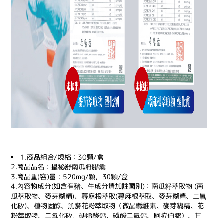
1.商品組合/規格：30顆/盒
2.商品品名：攝秘舒南瓜籽膠囊
3.商品重(容)量：520mg/顆，30顆/盒
4.內容物成分(如含有豬、牛成分請加註國別)：南瓜籽萃取物 (南
瓜萃取物、麥芽糊精)、蕁麻根萃取(蕁麻根萃取、麥芽糊精、二氧
化矽)、植物固醇、黑麥花粉萃取物（微晶纖維素、麥芽糊精、花
粉萃取物、二氧化矽、硬脂酸鈣、磷酸二氫鈣、阿拉伯膠）、甘