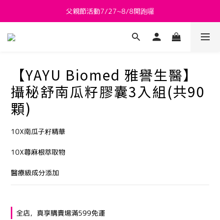
父親節活動7/27~8/8開跑囉
新會員送 $800購物金
新會員送 $800購物金
【YAYU Biomed 雅譽生醫】
攝秘舒南瓜籽膠囊3入組(共90
顆)
10X南瓜子籽精華
10X蕁麻根萃取物
醫療級成分添加
全店，真享購賣場滿599免運