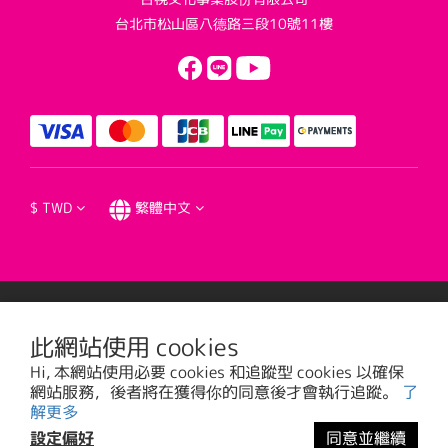
台北市松山區八德路三段10號11樓
$
TWD
繁體中文
提醒您，我們不會以電話或簡訊方式通知變更付款方式。
此網站使用 cookies
Hi, 本網站使用必要 cookies 和追蹤型 cookies 以確保
台視文化事業股份有限公司版權所有 © 2016 TTV CULTURAL ENTERPRISE, LTD. All
網站服務，後者將在獲得你的同意後才會執行追蹤。
了
Rights Reserved. | 統一編號: 20785373
解更多
設定偏好
同意並繼續