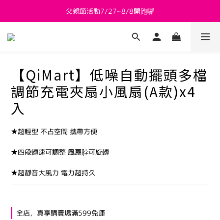
新會員送 $800購物金
新會員送 $800購物金
【QiMart】低噪自動擺頭多檔
調節充電夾扇小風扇(A款)x4
入
★超輕型 不占空間 攜帶方便
★四段轉速可調整 風扇脖可旋轉
★超靜音大風力 電力超持久
全店，真享購賣場滿599免運