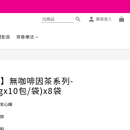
會員登入
讚影音
常春樂活
立即購買
ie】無咖啡因茶系列-
gx10包/袋)x8袋
因安心喝
釋放
香料