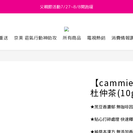
父親節活動7/27~8/8開跑囉
新會員送 $800購物金
新會員送 $800購物金
重送
京美 霸氣行動神助攻
所有商品
電視熱銷
消費情報
【camm
杜仲茶(10
★黑豆香濃郁 無咖啡
★貼心打碎處理 快速
★純草本漢方 無添加