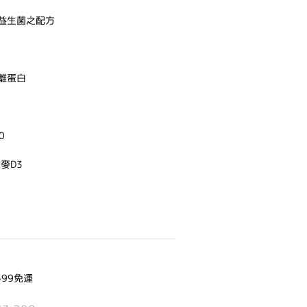
益生菌之配方
離蛋白
0
蕎麥D3
99免運