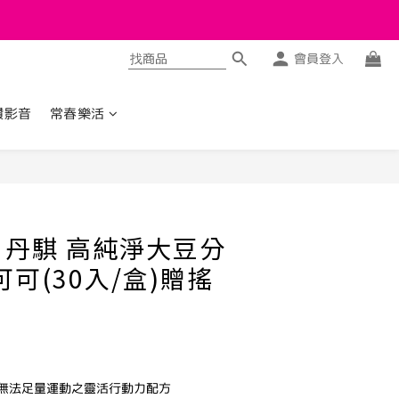
會員登入
讚影音
常春樂活
立即購買
丹騏 高純淨大豆分
可(30入/盒)贈搖
無法足量運動之靈活行動力配方