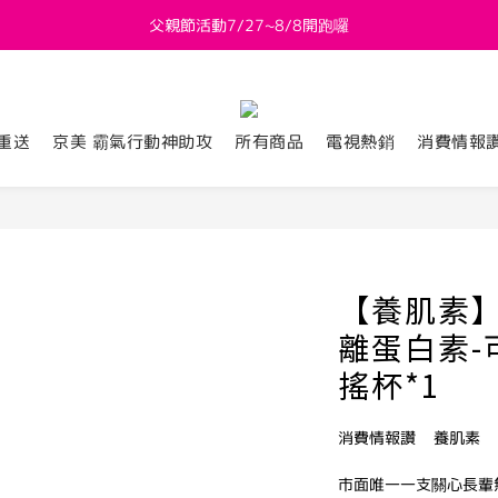
父親節活動7/27~8/8開跑囉
新會員送 $800購物金
新會員送 $800購物金
重送
京美 霸氣行動神助攻
所有商品
電視熱銷
消費情報
【養肌素】
離蛋白素-可
搖杯*1
消費情報讚    養肌素
市面唯一一支關心長輩