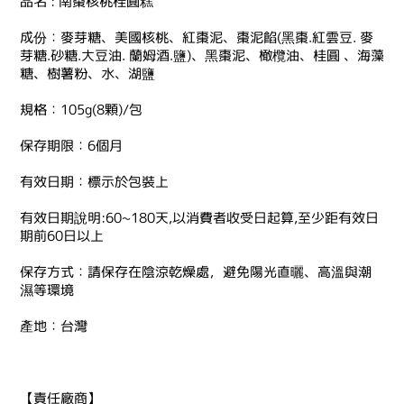
品名 : 南棗核桃桂圓糕
成份：麥芽糖、美國核桃、紅棗泥、棗泥餡(黑棗.紅雲豆. 麥
芽糖.砂糖.大豆油. 蘭姆酒.鹽)、黑棗泥、橄欖油、桂圓 、海藻
糖、樹薯粉、水、湖鹽
規格：105g(8顆)/包
保存期限：6個月
有效日期：標示於包裝上
有效日期說明:60~180天,以消費者收受日起算,至少距有效日
期前60日以上
保存方式：請保存在陰涼乾燥處，避免陽光直曬、高溫與潮
濕等環境
產地：台灣
【責任廠商】