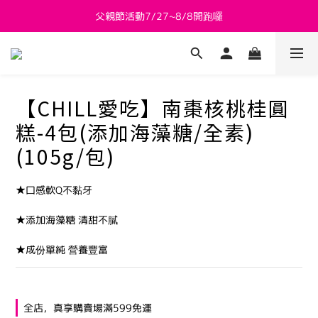
父親節活動7/27~8/8開跑囉
新會員送 $800購物金
新會員送 $800購物金
【CHILL愛吃】南棗核桃桂圓
糕-4包(添加海藻糖/全素)
(105g/包)
★口感軟Q不黏牙
★添加海藻糖 清甜不膩
★成份單純 營養豐富
全店，真享購賣場滿599免運