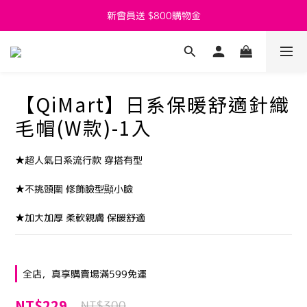
新會員送 $800購物金
新會員送 $800購物金
父親節活動7/27~8/8開跑囉
新會員送 $800購物金
【QiMart】日系保暖舒適針織
毛帽(W款)-1入
★超人氣日系流行款 穿搭有型
★不挑頭圍 修飾臉型顯小臉
★加大加厚 柔軟親膚 保暖舒適
全店，真享購賣場滿599免運
NT$229
NT$300