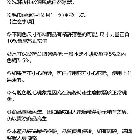
※洗滌後掛於通風處自然晾乾。
※毛巾建議3-4個月(一季)更換一次。
【注意事項】
◎不同色尺寸布料商品有稍許落差的可能, 尺寸丈量正負
10%皆屬於正常值
◎尺寸保證符合國際標準:一般水洗不烘乾縮率5%之內，
色縮3-5%。
◎如果有不小心鉤紗，可自行用剪刀小心剪除，使用上並
無差異。
◎有脫色脫毛現象是因為在洗滌時產生磨擦屬於正常現
象。
◎商品圖樣色澤，因拍攝或個人電腦螢幕顯示稍有差異，
仍以實際商品為主
◎本產品經過嚴格檢驗，品質優良保證，如有問題，請與
客服人員聯絡