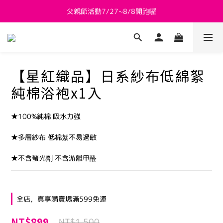
父親節活動7/27~8/8開跑囉
新會員送 $800購物金
新會員送 $800購物金
【星紅織品】日系紗布低綿絮
純棉浴袍x1入
★100%純棉 吸水力強
★多層紗布 低棉絮不易過敏
★不含螢光劑 不含游離甲醛
全店，真享購賣場滿599免運
NT$899
NT$1,500