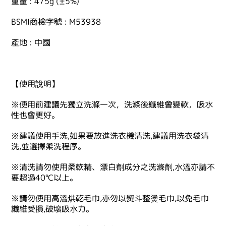
重量 : 475g (±5%)
BSMI商檢字號 : M53938
產地 : 中國
【使用說明】
※使用前建議先獨立洗滌一次，洗滌後纖維會變軟，吸水
性也會更好。
※建議使用手洗,如果要放進洗衣機清洗,建議用洗衣袋清
洗,並選擇柔洗程序。
※清洗請勿使用柔軟精、漂白劑成分之洗滌劑,水溫亦請不
要超過40℃以上。
※請勿使用高溫烘乾毛巾,亦勿以熨斗整燙毛巾,以免毛巾
纖維受損,破壞吸水力。