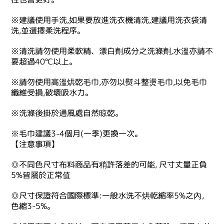
※建議使用手洗,如果要放進洗衣機清洗,建議用洗衣袋清
洗,並選擇柔洗程序。
※清洗請勿使用柔軟精、漂白劑成分之洗滌劑,水溫亦請不
要超過40℃以上。
※請勿使用高溫烘乾毛巾,亦勿以熨斗整燙毛巾,以免毛巾
纖維受損,破壞吸水力。
※洗滌後掛於通風處自然晾乾。
※毛巾建議3-4個月(一季)更換一次。
【注意事項】
◎不同色尺寸布料商品有稍許落差的可能, 尺寸丈量正負
5%皆屬於正常值
◎尺寸保證符合國際標準:一般水洗不烘乾縮率5%之內，
色縮3-5%。