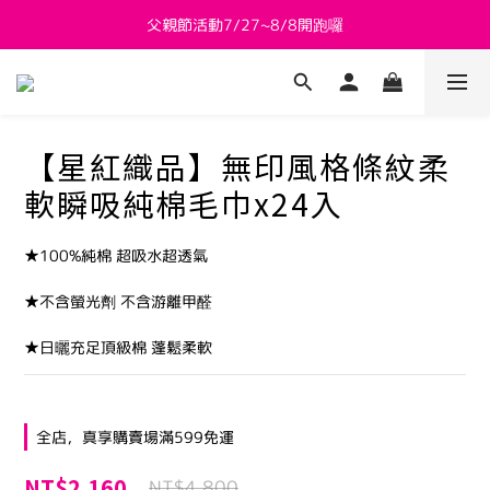
父親節活動7/27~8/8開跑囉
新會員送 $800購物金
新會員送 $800購物金
【星紅織品】無印風格條紋柔
軟瞬吸純棉毛巾x24入
★100%純棉 超吸水超透氣
★不含螢光劑 不含游離甲醛
★日曬充足頂級棉 蓬鬆柔軟
全店，真享購賣場滿599免運
NT$2,160
NT$4,800