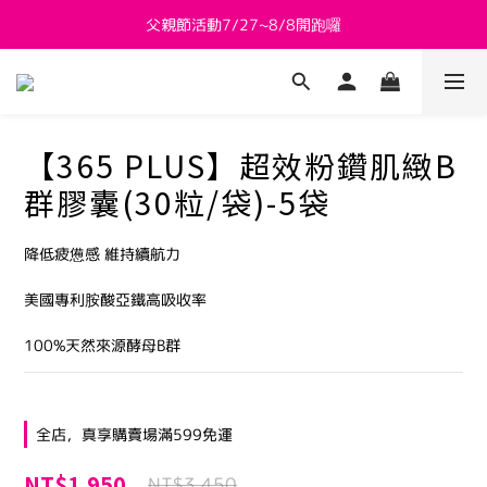
父親節活動7/27~8/8開跑囉
新會員送 $800購物金
新會員送 $800購物金
【365 PLUS】超效粉鑽肌緻B
群膠囊(30粒/袋)-5袋
降低疲憊感 維持續航力
美國專利胺酸亞鐵高吸收率
100%天然來源酵母B群
全店，真享購賣場滿599免運
NT$1,950
NT$3,450