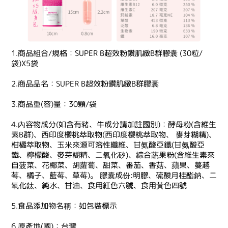
1.商品組合/規格：SUPER B超效粉鑽肌緻B群膠囊 (30粒/
袋)X5袋
2.商品品名：SUPER B超效粉鑽肌緻B群膠囊
3.商品重(容)量：30顆/袋
4.內容物成分(如含有豬、牛成分請加註國別)：酵母粉(含維生
素B群)、西印度櫻桃萃取物(西印度櫻桃萃取物、 麥芽糊精)、
柑橘萃取物、玉米來源可溶性纖維、甘氨酸亞鐵(甘氨酸亞
鐵、檸檬酸、麥芽糊精、二氧化矽)、綜合蔬果粉(含維生素來
自菠菜、花椰菜、胡蘿蔔、甜菜、番茄、香菇、蘋果、蔓越
莓、橘子、藍莓、草莓)。 膠囊成份:明膠、硫酸月桂酯鈉、二
氧化鈦、純水、甘油、食用紅色六號、食用黃色四號
5.食品添加物名稱：如包裝標示
6.原產地(國)：台灣