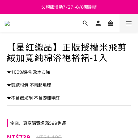
父親節活動7/27~8/8開跑囉
新會員送 $800購物金
新會員送 $800購物金
【星紅織品】正版授權米飛剪
絨加寬純棉浴袍裕裙-1入
★100%純棉 吸水力強
★剪絨材質 不易起毛球
★不含螢光劑 不含游離甲醛
全店，真享購賣場滿599免運
NT$739
NT$1,400