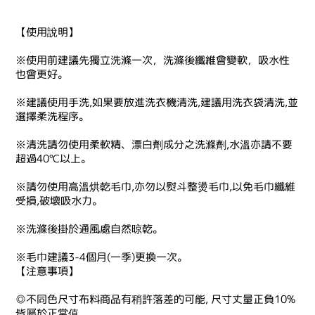
【使用說明】
※使用前建議先獨立洗滌一次，洗滌後纖維會變軟，吸水性
也會更好。
※建議使用手洗,如果要放進洗衣機清洗,建議用洗衣袋清洗,並
選擇柔洗程序。
※清洗請勿使用柔軟精、漂白劑成分之洗滌劑,水溫亦請不要
超過40℃以上。
※請勿使用高溫烘乾毛巾,亦勿以熨斗整燙毛巾,以免毛巾纖維
受損,破壞吸水力。
※洗滌後掛於通風處自然晾乾。
※毛巾建議3-4個月(一季)更換一次。
【注意事項】
◎不同色尺寸布料商品有稍許落差的可能, 尺寸丈量正負10%
皆屬於正常值