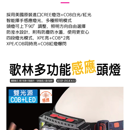
採用美國原裝進口CREE燈泡+COB白光/紅光
智能揮手感應燈光，多種照明模式
頭燈可上下90゜調整，照明方向自由選擇
防潑水設計，附有防塵防水蓋，使用更安心
四段燈光模式，XPE亮+COB*2亮
XPE/COB同時亮+COB紅燈爆閃