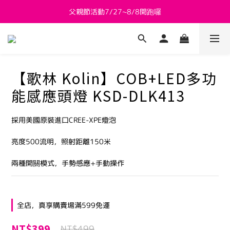
父親節活動7/27~8/8開跑囉
新會員送 $800購物金
新會員送 $800購物金
【歌林 Kolin】COB+LED多功
能感應頭燈 KSD-DLK413
採用美國原裝進口CREE-XPE燈泡
亮度500流明，照射距離150米
兩種開關模式，手勢感應+手動操作
全店，真享購賣場滿599免運
NT$399
NT$499