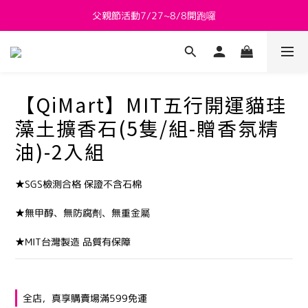
新會員送 $800購物金
新會員送 $800購物金
【QiMart】MIT五行開運貓珪
藻土擴香石(5隻/組-贈香氛精
油)-2入組
★SGS檢測合格 保證不含石棉
★無甲醇、無防腐劑、無重金屬
★MIT台灣製造 品質有保障
全店，真享購賣場滿599免運