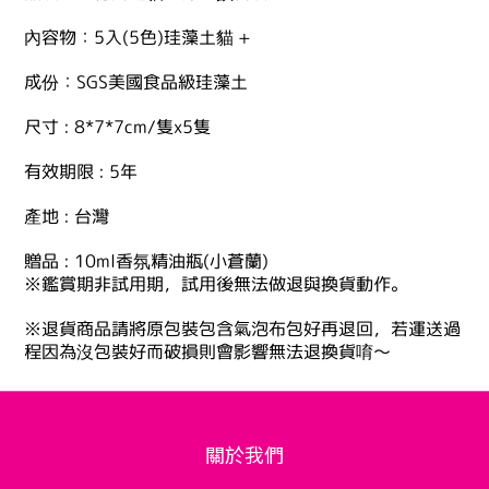
內容物：5入(5色)珪藻土貓 +
成份：SGS美國食品級珪藻土
尺寸 : 8*7*7cm/隻x5隻
有效期限 : 5年
產地 : 台灣
贈品 : 10ml香氛精油瓶(小蒼蘭)
※鑑賞期非試用期，試用後無法做退與換貨動作。
※退貨商品請將原包裝包含氣泡布包好再退回，若運送過
程因為沒包裝好而破損則會影響無法退換貨唷～
關於我們