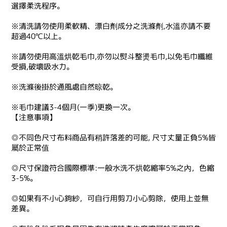
選擇柔洗程序。
※清洗請勿使用柔軟精、漂白劑成分之洗滌劑,水溫亦請不要
超過40℃以上。
※請勿使用高溫烘乾毛巾,亦勿以熨斗整燙毛巾,以免毛巾纖維
受損,破壞吸水力。
※洗滌後掛於通風處自然晾乾。
※毛巾建議3-4個月(一季)更換一次。
【注意事項】
◎不同色尺寸布料商品有稍許落差的可能, 尺寸丈量正負5%皆
屬於正常值
◎尺寸保證符合國際標準:一般水洗不烘乾縮率5%之內，色縮
3-5%。
◎如果有不小心鉤紗，可自行用剪刀小心剪除，使用上並無
差異。