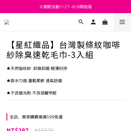
父親節活動7/27~8/8開跑囉
新會員送 $800購物金
新會員送 $800購物金
【星紅織品】台灣製條紋咖啡
紗除臭速乾毛巾-3入組
★天然咖啡紗  抑臭抑菌 輕薄好擰
★吸水力強 蓬鬆柔軟 透氣舒適
★不含螢光劑 不含游離甲醛
全店，真享購賣場滿599免運
NT$297
NT$375